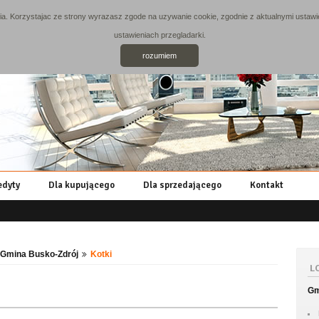
. Korzystajac ze strony wyrazasz zgode na uzywanie cookie, zgodnie z aktualnymi ustawie
ustawieniach przegladarki.
rozumiem
edyty
Dla kupującego
Dla sprzedającego
Kontakt
Gmina Busko-Zdrój
Kotki
L
Gm