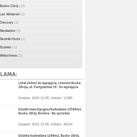
Busko-Zdrój
(13)
Las Winiarski
(1)
Owczary
(2)
Siesławice
(3)
Skotniki Duże
(1)
Szaniec
(1)
Widuchowa
(2)
LAMA:
Lokal 240m2 do wynajęcia, centrum Buska-
Zdroju, ul. Partyzantów 19 - Do wynajęcia
Dodane: 2025-12-05, Odsłon: 12385
Działki inwestycyjne/budowlane 12580m2,
Busko-Zdrój, Bronina - Na sprzedaż
Dodane: 2022-12-05, Odsłon: 36234
Działka budowlana 1288m2, Busko-Zdrój,