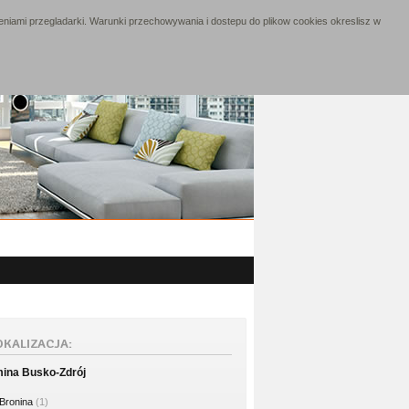
niami przegladarki. Warunki przechowywania i dostepu do plikow cookies okreslisz w
OKALIZACJA:
ina Busko-Zdrój
Bronina
(1)