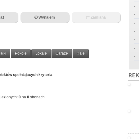
aż
Wynajem
Zamiana
ałki
Pokoje
Lokale
Garaże
Hale
REK
iektów spełniajacych kryteria
lezionych:
0
na
0
stronach