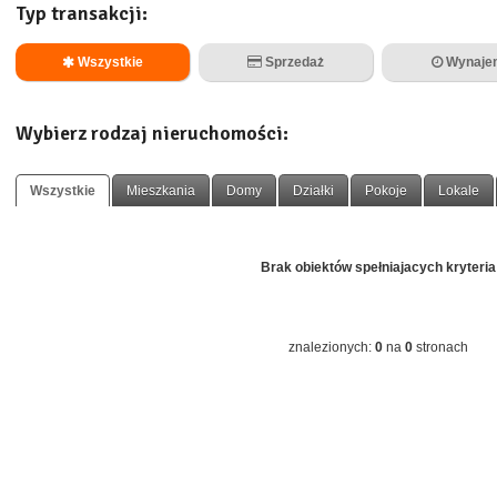
Typ transakcji:
Wszystkie
Sprzedaż
Wynaje
Wybierz rodzaj nieruchomości:
Wszystkie
Mieszkania
Domy
Działki
Pokoje
Lokale
Brak obiektów spełniajacych kryteria
znalezionych:
0
na
0
stronach