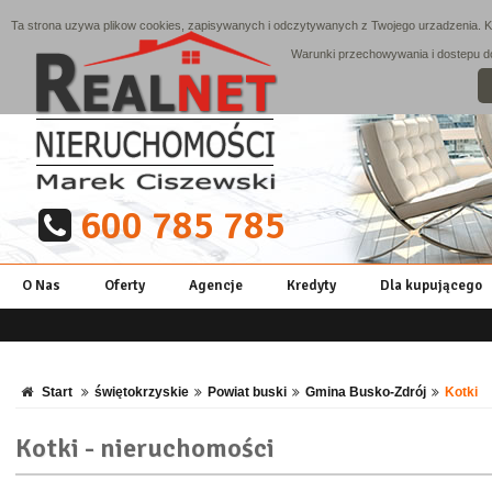
Ta strona uzywa plikow cookies, zapisywanych i odczytywanych z Twojego urzadzenia. Ko
Warunki przechowywania i dostepu do 
600 785 785
O Nas
Oferty
Agencje
Kredyty
Dla kupującego
Start
świętokrzyskie
Powiat buski
Gmina Busko-Zdrój
Kotki
Kotki - nieruchomości