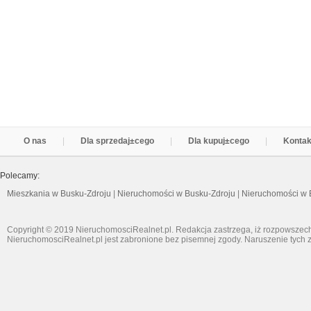
O nas
Dla sprzedaj±cego
Dla kupuj±cego
Kontak
Polecamy:
Mieszkania w Busku-Zdroju
|
Nieruchomości w Busku-Zdroju
|
Nieruchomości w 
Copyright © 2019 NieruchomosciRealnet.pl. Redakcja zastrzega, iż rozpowszech
NieruchomosciRealnet.pl jest zabronione bez pisemnej zgody. Naruszenie tych z