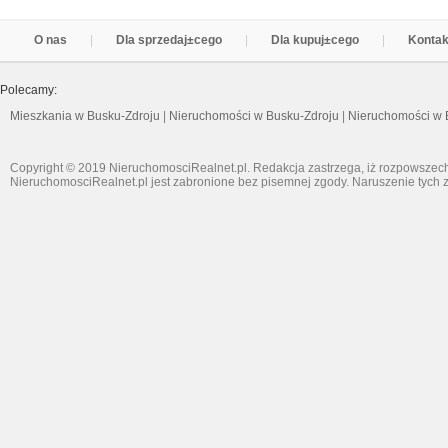
O nas
Dla sprzedaj±cego
Dla kupuj±cego
Kontak
Polecamy:
Mieszkania w Busku-Zdroju
|
Nieruchomości w Busku-Zdroju
|
Nieruchomości w 
Copyright © 2019 NieruchomosciRealnet.pl. Redakcja zastrzega, iż rozpowszech
NieruchomosciRealnet.pl jest zabronione bez pisemnej zgody. Naruszenie tych z