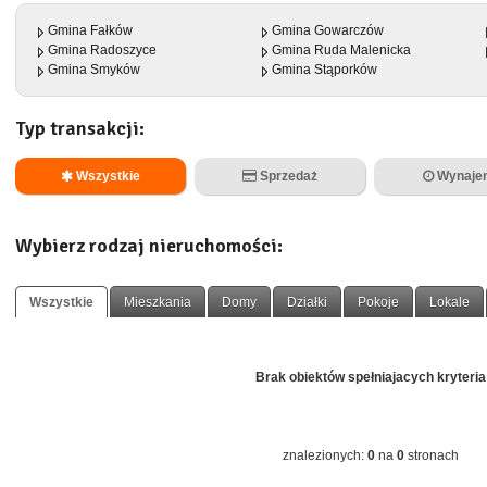
Gmina Fałków
Gmina Gowarczów
Gmina Radoszyce
Gmina Ruda Malenicka
Gmina Smyków
Gmina Stąporków
Typ transakcji:
Wszystkie
Sprzedaż
Wynaje
Wybierz rodzaj nieruchomości:
Wszystkie
Mieszkania
Domy
Działki
Pokoje
Lokale
Brak obiektów spełniajacych kryteria
znalezionych:
0
na
0
stronach