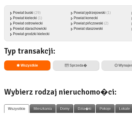
Powiat buski
(29)
Powiat jędrzejowski
(1)
Powiat kielecki
(1)
Powiat konecki
Powiat ostrowiecki
Powiat pińczowski
(2)
Powiat starachowicki
Powiat staszowski
Powiat grodzki kielecki
Typ transakcji:
Wszystkie
Sprzeda�
Wynaje
Wybierz rodzaj nieruchomo�ci:
Wszystkie
Mieszkania
Domy
Dzia�ki
Pokoje
Lokale