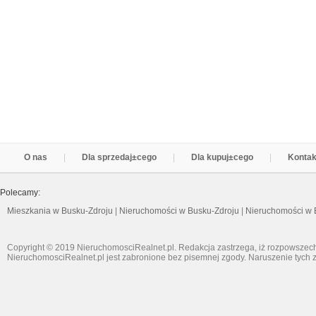
O nas
Dla sprzedaj±cego
Dla kupuj±cego
Kontak
Polecamy:
Mieszkania w Busku-Zdroju
|
Nieruchomości w Busku-Zdroju
|
Nieruchomości w 
Copyright © 2019 NieruchomosciRealnet.pl. Redakcja zastrzega, iż rozpowszech
NieruchomosciRealnet.pl jest zabronione bez pisemnej zgody. Naruszenie tych z