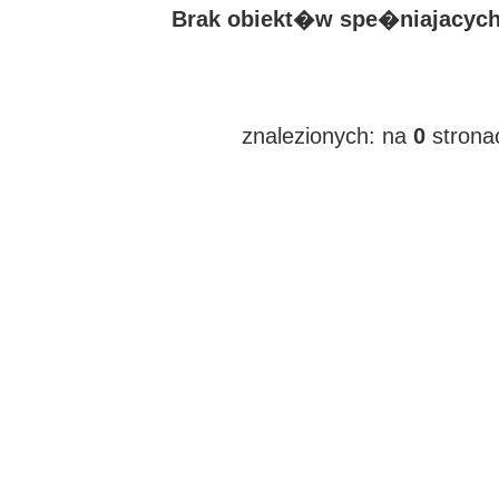
Brak obiekt�w spe�niajacych 
znalezionych:
na
0
strona